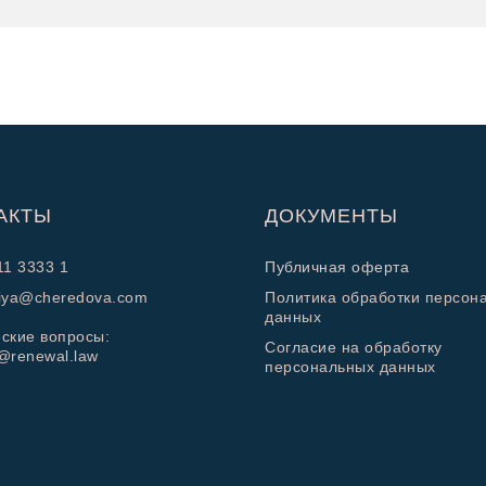
АКТЫ
ДОКУМЕНТЫ
11 3333 1
Публичная оферта
iya@cheredova.com
Политика обработки персон
данных
ские вопросы:
Cогласие на обработку
@renewal.law
персональных данных