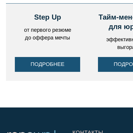
Step Up
Тайм-мен
для юр
от первого резюме
до оффера мечты
эффективн
выгор
ПОДРОБНЕЕ
ПОДРО
КОНТАКТЫ